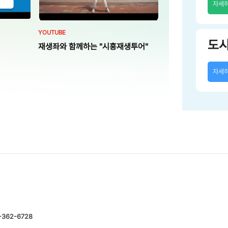
자세
YOUTUBE
도
재생좌와 함께하는 "시흥재생투어"
자세
-362-6728