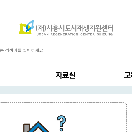
+
-
HOME
글자크기
자료실
교