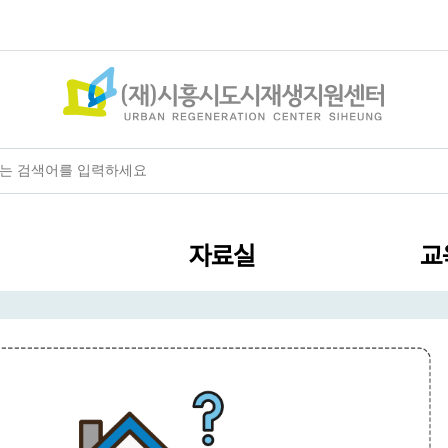
+
-
HOME
글자크기
자료실
교