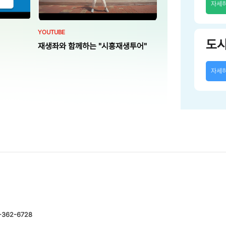
자세
YOUTUBE
도
재생좌와 함께하는 "시흥재생투어"
자세
-362-6728