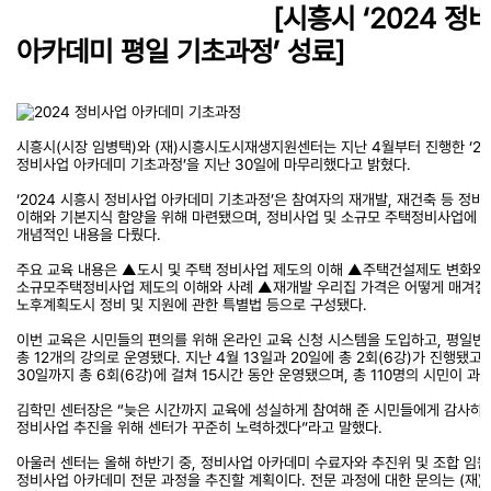
[시흥시 ‘2024 정
아카데미 평일 기초과정’ 성료]
시흥시(시장 임병택)와 (재)시흥시도시재생지원센터는 지난 4월부터 진행한 ‘20
정비사업 아카데미 기초과정’을 지난 30일에 마무리했다고 밝혔다.
‘2024 시흥시 정비사업 아카데미 기초과정’은 참여자의 재개발, 재건축 등 정
이해와 기본지식 함양을 위해 마련됐으며, 정비사업 및 소규모 주택정비사업에 
개념적인 내용을 다뤘다.
주요 교육 내용은 ▲도시 및 주택 정비사업 제도의 이해 ▲주택건설제도 변화와
소규모주택정비사업 제도의 이해와 사례 ▲재개발 우리집 가격은 어떻게 매겨질까
노후계획도시 정비 및 지원에 관한 특별법 등으로 구성됐다.
이번 교육은 시민들의 편의를 위해 온라인 교육 신청 시스템을 도입하고, 평일반
총 12개의 강의로 운영됐다. 지난 4월 13일과 20일에 총 2회(6강)가 진행됐고,
30일까지 총 6회(6강)에 걸쳐 15시간 동안 운영됐으며, 총 110명의 시민이 과
김학민 센터장은 “늦은 시간까지 교육에 성실하게 참여해 준 시민들에게 감사하며
정비사업 추진을 위해 센터가 꾸준히 노력하겠다”라고 말했다.
아울러 센터는 올해 하반기 중, 정비사업 아카데미 수료자와 추진위 및 조합 임
정비사업 아카데미 전문 과정을 추진할 계획이다. 전문 과정에 대한 문의는 (재)