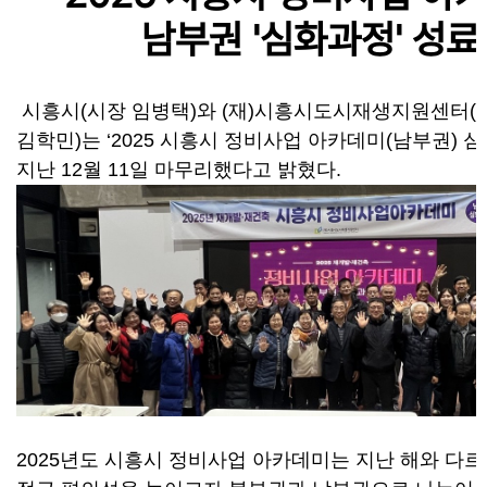
남부권 '심화과정' 성료
시흥시
(
시장 임병택
)
와
(
재
)
시흥시도시재생지원센터
(
김학민
)
는
‘2025
시흥시 정비사업 아카데미
(
남부권
)
심
지난
12
월
11
일 마무리했다고 밝혔다
.
2025
년도 시흥시 정비사업 아카데미는 지난 해와 다