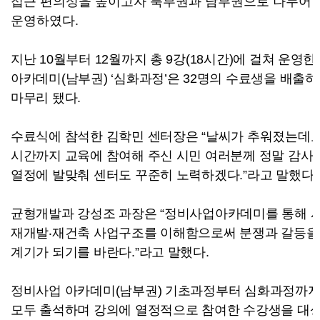
접근 편의성을 높이고자 북부권과 남부권으로 나누어
운영하였다
.
지난
10
월부터
12
월까지 총
9
강
(18
시간
)
에 걸쳐 운영한
아카데미
(
남부권
) ‘
심화과정
’
은
32
명의 수료생을 배출하
마무리 됐다
.
수료식에 참석한 김학민 센터장은
“
날씨가 추워졌는데도
시간까지 교육에 참여해 주신 시민 여러분께 정말 감사
열정에 발맞춰 센터도 꾸준히 노력하겠다
.”
라고 말했다
.
균형개발과 강성조 과장은
“
정비사업아카데미를 통해 
재개발‧재건축 사업구조를 이해함으로써 분쟁과 갈등을
계기가 되기를 바란다
.”
라고 말했다
.
정비사업 아카데미
(
남부권
)
기초과정부터 심화과정까지
모두 출석하며 강의에 열정적으로 참여한 수강생을 대