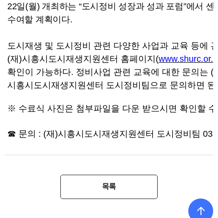
22
일
(
월
)
개최하는
“
도시정비 성장과 성과 포럼
”
에서 센
수여할 계획이다
.
도시재생 및 도시정비 관련 다양한 사업과 교육 등에 
(
재
)
시흥시도시재생지원센터 홈페이지
(
www.shurc.or.k
확인이 가능하다
.
정비사업 관련 교육에 대한 문의는
(
시흥시도시재생지원센터 도시정비팀으로 문의하면 된
※ 수료식 사진은 첨부파일을 다운 받으시면 확인할 수
☎
문의
: (
재
)
시흥시도시재생지원센터 도시정비팀
031
목록