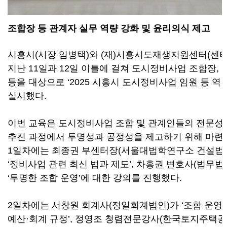
조합장 등 관계자 실무 역량 강화 및 윤리의식 제고
시흥시
(
시장 임병택
)
와
(
재
)
시흥시도재생지원센터
(
센터
지난
11
일과
12
일 이틀에 걸쳐 도시정비사업 조합장
,
등을 대상으로
‘2025
시흥시 도시정비사업 임원 등 역
실시했다
.
이번 교육은 도시정비사업 조합 및 관계인들의 전문성 
추진 과정에서 투명성과 공정성을 제고하기 위해 마
1
일차에는 최종권 부센터장
(
서울대법학연구소 건설법
‘
정비사업 관련 최신 법과 제도
’,
차흥권 변호사
(
법무법
‘
투명한 조합 운영
’
에 대한 강의를 진행했다
.
2
일차에는 서창원 회계사
(
정일회계법인
)
가
‘
조합 운영
예산
·
회계 규정
’,
정영조 청렴전문강사
(
한국토지주택공