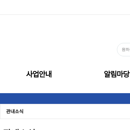
사업안내
알림마당
공지사항
관내소식
센터소식
보도자료
채용
정보공개