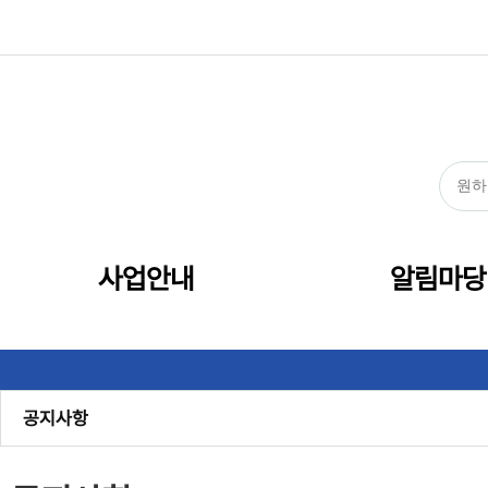
사업안내
알림마당
공지사항
관내소식
센터소식
보도자료
채용
정보공개