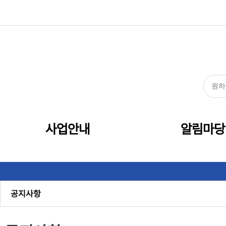
사업안내
알림마당
공지사항
관내소식
센터소식
보도자료
채용
정보공개