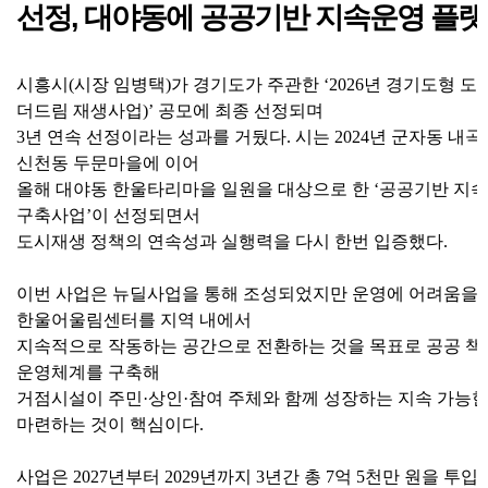
선정
,
대야동에 공공기반 지속운영 플랫
시흥시
(
시장 임병택
)
가 경기도가 주관한
‘2026
년 경기도형 도
더드림 재생사업
)’
공모에 최종 선정되며
3
년 연속 선정이라는 성과를 거뒀다
.
시는
2024
년 군자동 내곡
신천동 두문마을에 이어
올해 대야동 한울타리마을 일원을 대상으로 한
‘
공공기반 지속
구축사업
’
이 선정되면서
도시재생 정책의 연속성과 실행력을 다시 한번 입증했다
.
이번 사업은 뉴딜사업을 통해 조성되었지만 운영에 어려움을 
한울어울림센터를 지역 내에서
지속적으로 작동하는 공간으로 전환하는 것을 목표로 공공 책
운영체계를 구축해
거점시설이 주민
·
상인
·
참여 주체와 함께 성장하는 지속 가능
마련하는 것이 핵심이다
.
사업은
2027
년부터
2029
년까지
3
년간 총
7
억
5
천만 원을 투입