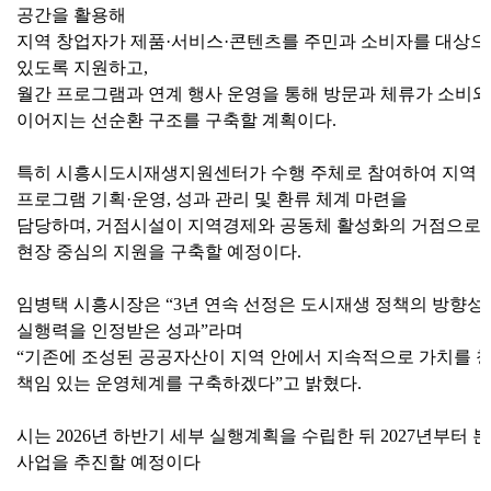
공간을 활용해
지역 창업자가 제품
·
서비스
·
콘텐츠를 주민과 소비자를 대상으
있도록 지원하고
,
월간 프로그램과 연계 행사 운영을 통해 방문과 체류가 소비
이어지는 선순환 구조를 구축할 계획이다
.
특히 시흥시도시재생지원센터가 수행 주체로 참여하여 지역 
프로그램 기획
·
운영
,
성과 관리 및 환류 체계 마련을
담당하며
,
거점시설이 지역경제와 공동체 활성화의 거점으로
현장 중심의 지원을 구축할 예정이다
.
임병택 시흥시장은
“3
년 연속 선정은 도시재생 정책의 방향성
실행력을 인정받은 성과
”
라며
“
기존에 조성된 공공자산이 지역 안에서 지속적으로 가치를 창
책임 있는 운영체계를 구축하겠다
”
고 밝혔다
.
시는
2026
년 하반기 세부 실행계획을 수립한 뒤
2027
년부터 
사업을 추진할 예정이다