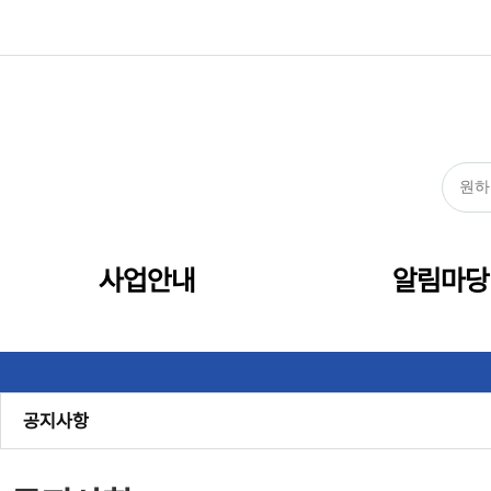
사업안내
알림마당
공지사항
관내소식
센터소식
보도자료
채용
정보공개