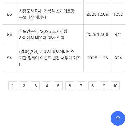
시흥도시공사, 거북섬 스케이트장,
86
2025.12.09
1250
눈썰매장 개장~!
국토연구원, '2025 도시재생
85
2025.12.08
841
사례에서 배우다' 행사 진행
(결과)[3탄] 시흥시 홍보거버넌스
84
기관 릴레이 이벤트 빈칸 채우기 퀴즈
2025.11.26
824
!
1
2
3
4
5
6
7
8
9
10