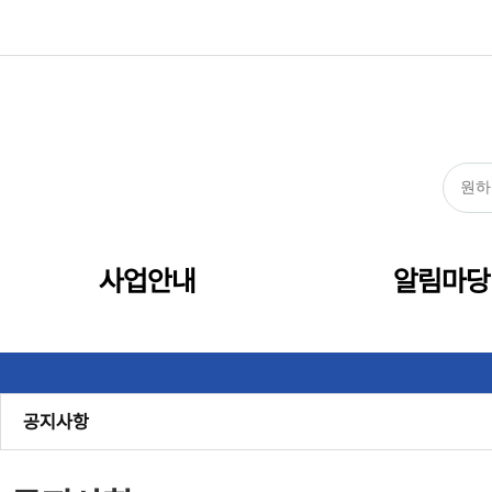
사업안내
알림마당
공지사항
관내소식
센터소식
보도자료
채용
정보공개